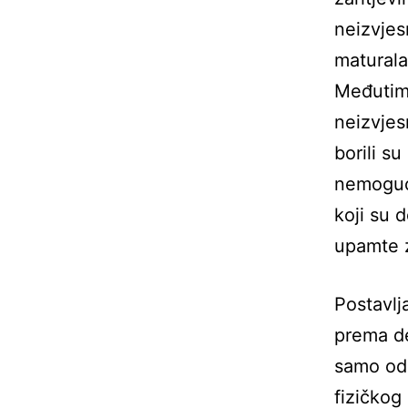
neizvjes
maturala
Međutim, 
neizvjesn
borili s
nemoguće
koji su 
upamte 
Postavlj
prema de
samo ods
fizičkog