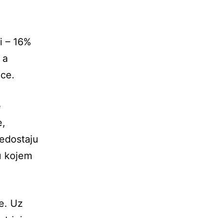
i – 16%
 a
ece.
e
e,
nedostaju
 u kojem
e. Uz