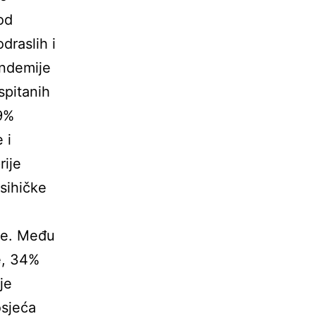
od
draslih i
andemije
spitanih
29%
 i
rije
sihičke
a
ije. Među
e, 34%
je
osjeća