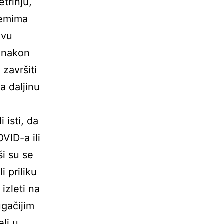
trinju,
lemima
avu
a nakon
završiti
a daljinu
i isti, da
VID-a ili
ši su se
 priliku
izleti na
ugačijim
li u