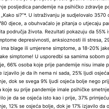
anje posljedica pandemije na psihičko zdravlje p
„Kako si?“*. U istraživanju je sudjelovalo 3570 o
780 djece, a obuhvaćalo je pitanja o utjecaju p
čita područja života. Rezultati pokazuju da 55% i
ptome depresivnosti, anksioznosti ili stresa, 
h ima blage ili umjerene simptome, a 18-20% jake
 jake simptome! U usporedbi sa samima sobom p
e, 66% osoba koje prije pandemije nisu imale p
 izjavilo je da ih nema ni sada, 25% ljudi osjeć
je, dok se svega 9% ljudi osjeća bolje nego pr
koje su prije pandemije imale psihičke smetnj
vilo je da se osjeća isto kao i prije, 37% primjeću
je, 12% se osjeća bolje, dok je 17% izjavilo da 