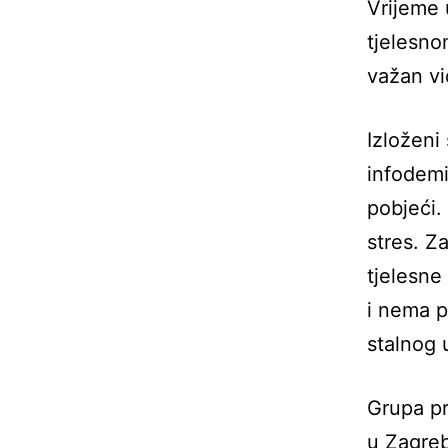
Vrijeme 
tjelesno
važan vi
Izloženi
infodemi
pobjeći.
stres. Z
tjelesne
i nema p
stalnog 
Grupa pr
u Zagreb