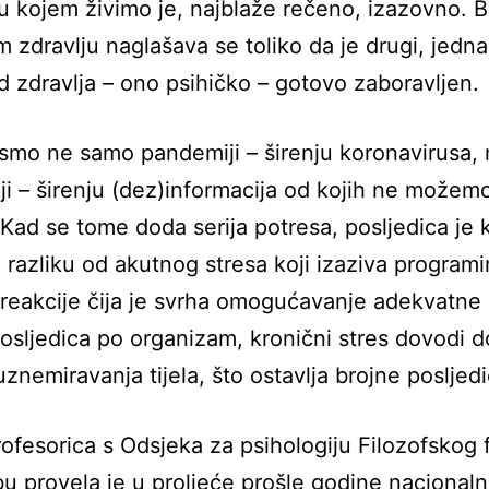
u kojem živimo je, najblaže rečeno, izazovno. B
m zdravlju naglašava se toliko da je drugi, jedn
d zdravlja – ono psihičko – gotovo zaboravljen.
 smo ne samo pandemiji – širenju koronavirusa, 
ji – širenju (dez)informacija od kojih ne možem
 Kad se tome doda serija potresa, posljedica je 
a razliku od akutnog stresa koji izaziva program
 reakcije čija je svrha omogućavanje adekvatne 
osljedica po organizam, kronični stres dovodi d
uznemiravanja tijela, što ostavlja brojne posljed
ofesorica s Odsjeka za psihologiju Filozofskog 
u provela je u proljeće prošle godine nacional