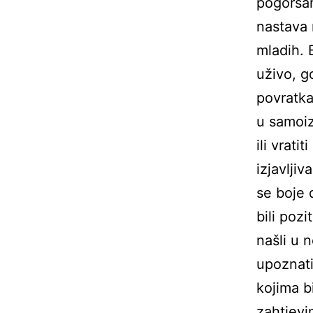
pogoršan
nastava 
mladih. 
uživo, g
povratka
u samoiz
ili vrati
izjavljiv
se boje 
bili pozi
našli u 
upoznati
kojima b
zahtjevi