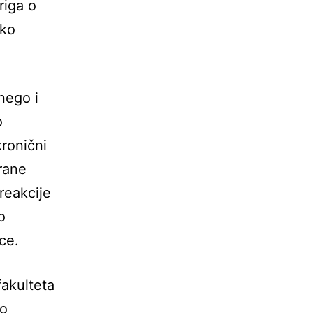
riga o
ako
nego i
o
kronični
irane
reakcije
o
ice.
fakulteta
no