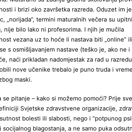
nosti i brizi oko završetka razreda. Oduzet im je
c, „norijada“, termini maturalnih večera su upitn
nije bilo lako ni profesorima. I njih je mučila
ost vezana uz to hoće li nastava biti „online“ il
u se s osmišljavanjem nastave (teško je, ako ne i
, naći prikladan nadomjestak za rad u razredu)
dobili nove učenike trebalo je puno truda i vrem
zbog maski.
a se pitanje – kako si možemo pomoći? Prije sv
finiciji Svjetske zdravstvene organizacije, zdrav
utnost bolesti ili slabosti, nego i “potpunog ps
 i socijalnog blagostanja, a ne samo puka odsut