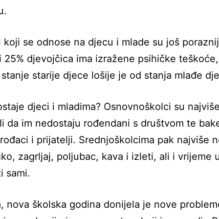
u.
i koji se odnose na djecu i mlade su još poraznij
i 25% djevojčica ima izražene psihičke teškoće,
 stanje starije djece lošije je od stanja mlađe dj
staje djeci i mladima? Osnovnoškolci su najviš
vali da im nedostaju rođendani s društvom te bak
 rođaci i prijatelji. Srednjoškolcima pak najviše 
o, zagrljaj, poljubac, kava i izleti, ali i vrijeme
i sami.
 nova školska godina donijela je nove problem