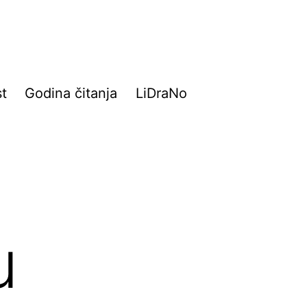
t
Godina čitanja
LiDraNo
u