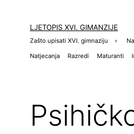
Skip
to
content
LJETOPIS XVI. GIMANZIJE
Zašto upisati XVI. gimnaziju
Na
Open
menu
Natjecanja
Razredi
Maturanti
Psihičko