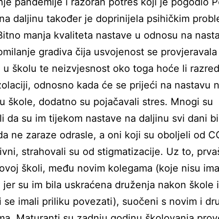
je pandemije i razoran potres koji je pogodio Pe
na daljinu također je doprinijela psihičkim prob
Bitno manja kvaliteta nastave u odnosu na nast
omilanje gradiva čija usvojenost se provjeraval
 u školu te neizvjesnost oko toga hoće li razred 
olaciji, odnosno kada će se prijeći na nastavu n
ti u škole, dodatno su pojačavali stres. Mnogi su
ali da su im tijekom nastave na daljinu svi dani bil
da ne zaraze odrasle, a oni koji su oboljeli od CO
tivni, strahovali su od stigmatizacije. Uz to, prva
novoj školi, među novim kolegama (koje nisu imali
 jer su im bila uskraćena druženja nakon škole i 
i se imali priliku povezati), suočeni s novim i dr
ma. Maturanti su zadnju godinu školovanja prove