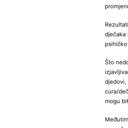
promjen
Rezultat
dječaka 
psihičko
Što nedo
izjavlji
djedovi,
cura/dečk
mogu bit
Međutim,