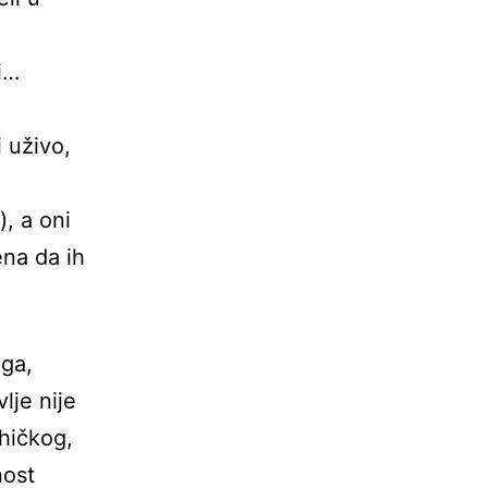
i…
i uživo,
, a oni
ena da ih
ega,
lje nije
ihičkog,
nost