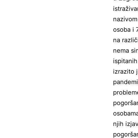
istraživ
nazivom 
osoba i 
na razli
nema sim
ispitani
izrazito
pandemij
probleme
pogoršan
osobama 
njih izja
pogoršan