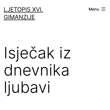
Skip
LJETOPIS XVI.
Menu
to
GIMANZIJE
content
Isječak iz
dnevnika
ljubavi