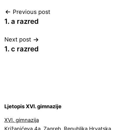
Post
Previous post
1. a razred
navigation
Next post
1. c razred
Ljetopis XVI. gimnazije
XVI. gimnazija
Križanićeva 4a, Zagreb, Republika Hrvatska