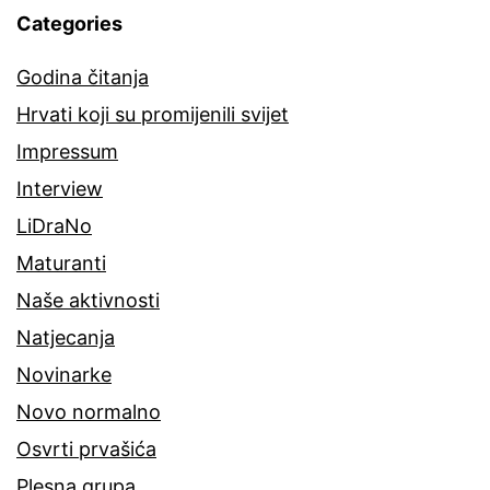
Categories
Godina čitanja
Hrvati koji su promijenili svijet
Impressum
Interview
LiDraNo
Maturanti
Naše aktivnosti
Natjecanja
Novinarke
Novo normalno
Osvrti prvašića
Plesna grupa