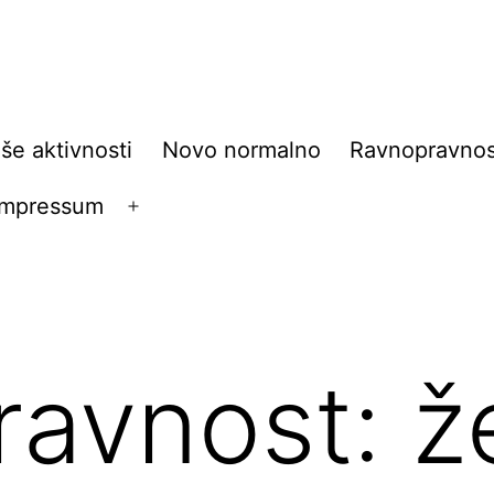
še aktivnosti
Novo normalno
Ravnopravnos
Impressum
Open
menu
avnost: ž