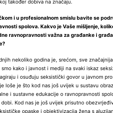
koj također dobiva na značaju.
tičkom i u profesionalnom smislu bavite se pod
vnosti spolova. Kakvo je Vaše mišljenje, kolik
dne ravnopravnosti važna za građanke i građ
e?
dnjih nekoliko godina je, srećom, sve značajnija
 smo kako i javnost i mediji na svaki iskaz seks
agiraju i osuđuju seksistički govor u javnom pro
je loše je što kod nas još uvijek u sustavu obra
lne i sustavne edukacije o ravnopravnosti spol
e dobi. Kod nas je još uvijek prisutno obezvrjeđi
ksističke opaske i objektivizacija žena s aluzij