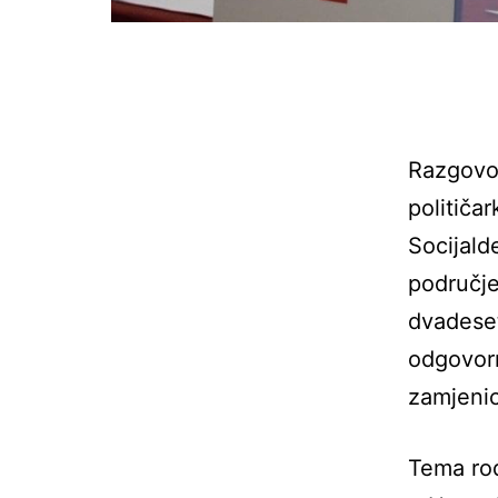
Razgovor
političa
Socijald
područje
dvadeset
odgovorn
zamjenic
Tema rod