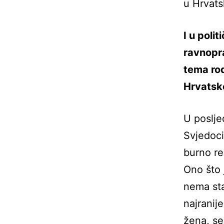
u Hrvats
I u poli
ravnopra
tema ro
Hrvatsk
U poslje
Svjedoci
burno re
Ono što 
nema sta
najranij
žena, se