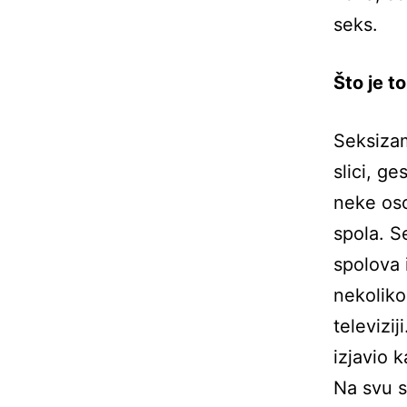
seks.
Što je 
Seksizam
slici, ge
neke oso
spola. S
spolova 
nekoliko
televizi
izjavio 
Na svu s