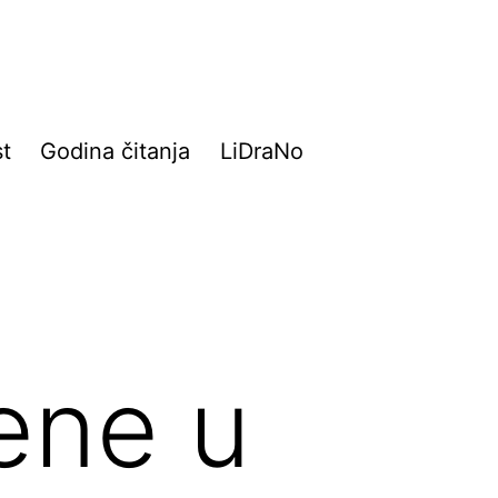
t
Godina čitanja
LiDraNo
ene u