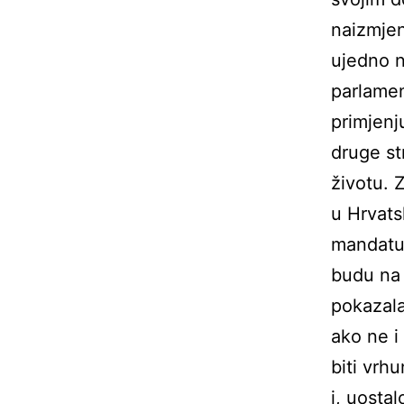
naizmjen
ujedno n
parlamen
primjenj
druge st
životu.
u Hrvats
mandatu 
budu na 
pokazala
ako ne i
biti vrh
i, uosta