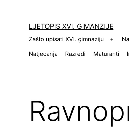
Skip
to
content
LJETOPIS XVI. GIMANZIJE
Zašto upisati XVI. gimnaziju
Na
Open
menu
Natjecanja
Razredi
Maturanti
Ravnopr