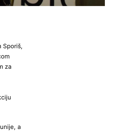
 Sporiš,
icom
m za
ciju
unije, a