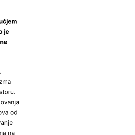
ručjem
o je
ane
.
izma
storu.
zovanja
ova od
vanje
ama na