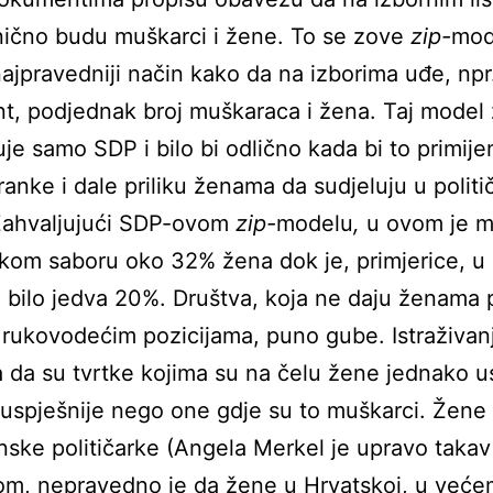
ično budu muškarci i žene. To se zove
zip-
mod
ajpravedniji način kako da na izborima uđe, npr
t, podjednak broj muškaraca i žena. Taj model
uje samo SDP i bilo bi odlično kada bi to primijen
ranke i dale priliku ženama da sudjeluju u polit
 Zahvaljujući SDP-ovom
zip-
modelu
,
u ovom je 
kom saboru oko 32% žena dok je, primjerice, u
bilo jedva 20%. Društva, koja ne daju ženama p
rukovodećim pozicijama, puno gube. Istraživan
 da su tvrtke kojima su na čelu žene jednako u
 uspješnije nego one gdje su to muškarci. Žene
unske političarke (Angela Merkel je upravo takav
lom, nepravedno je da žene u Hrvatskoj, u već