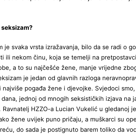
to seksizam?
 je svaka vrsta izražavanja, bilo da se radi o g
sti ili nekom činu, koja se temelji na pretpostavc
be, a to su najčešće žene, manje vrijedne zbo
eksizam je jedan od glavnih razloga neravnopra
i najviše pogađa žene i djevojke. Svjedoci smo, 
 dana, jednoj od mnogih seksističkih izjava na j
ji. Ravnatelj HZZO-a Lucian Vukelić u gledanoj je
kako žene uvijek puno pričaju, a muškarci su oper
reću, do sada je postignuto barem toliko da vodi