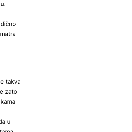
ju.
edično
smatra
 je takva
ne zato
ankama
da u
stama