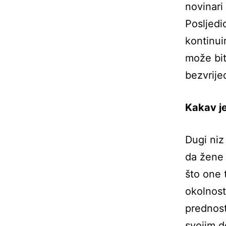
novinari
Posljedi
kontinui
može bit
bezvrije
Kakav je
Dugi niz 
da žene 
što one 
okolnost
prednost
svojim d