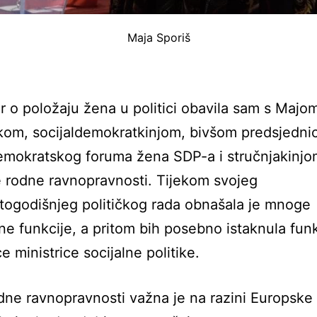
Maja Sporiš
 o položaju žena u politici obavila sam s Majom
rkom, socijaldemokratkinjom, bivšom predsjedn
emokratskog foruma žena SDP-a i stručnjakinjo
 rodne ravnopravnosti. Tijekom svojeg
ogodišnjeg političkog rada obnašala je mnoge
e funkcije, a pritom bih posebno istaknula funk
e ministrice socijalne politike.
ne ravnopravnosti važna je na razini Europske 