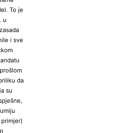
el. To je
. u
 zasada
ile i sve
ičkom
mandatu
 prošlom
riliku da
ja su
spješne,
 umiju
 primjer)
em