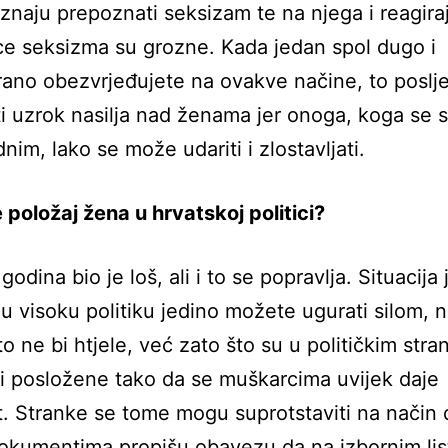
 znaju prepoznati seksizam te na njega i reagira
ce seksizma su grozne. Kada jedan spol dugo i
rano obezvrjeđujete na ovakve načine, to poslj
i uzrok nasilja nad ženama jer onoga, koga se 
dnim, lako se može udariti i zlostavljati.
 položaj žena u hrvatskoj politici?
godina bio je loš, ali i to se popravlja. Situacija
u visoku politiku jedino možete ugurati silom, 
to ne bi htjele, već zato što su u političkim str
i posložene tako da se muškarcima uvijek daje
. Stranke se tome mogu suprotstaviti na način 
okumentima propišu obavezu da na izbornim li