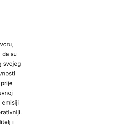
ovoru,
i da su
g svojeg
vnosti
prije
avnoj
 emisiji
ativniji.
telj i