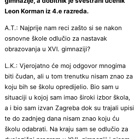
gimnazije, a dobitnik je svestrani učenik
Leon Korman iz 4.e razreda.
A.T.: Najprije nam reci zašto si se nakon
osnovne škole odlučio za nastavak
obrazovanja u XVI. gimnaziji?
L.K.: Vjerojatno će moj odgovor mnogima
biti čudan, ali u tom trenutku nisam znao za
koju bih se školu opredijelio. Bio sam u
situaciji u kojoj sam imao široki izbor škola,
a i bio sam izvan Zagreba dok su trajali upisi
te do zadnjeg dana nisam znao koju ću
školu odabrati. Na kraju sam se odlučio za