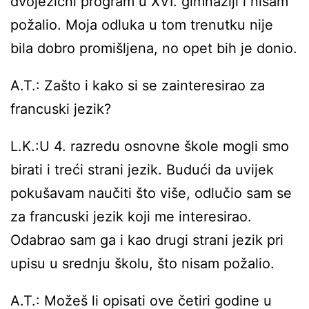
dvojezični program u XVI. gimnaziji i nisam
požalio. Moja odluka u tom trenutku nije
bila dobro promišljena, no opet bih je donio.
A.T.: Zašto i kako si se zainteresirao za
francuski jezik?
L.K.:U 4. razredu osnovne škole mogli smo
birati i treći strani jezik. Budući da uvijek
pokušavam naučiti što više, odlučio sam se
za francuski jezik koji me interesirao.
Odabrao sam ga i kao drugi strani jezik pri
upisu u srednju školu, što nisam požalio.
A.T.: Možeš li opisati ove četiri godine u