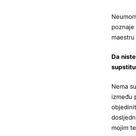
Neumorna
poznaje 
maestru
Da niste
supstitu
Nema sup
između p
objedini
dosljedn
mojim te