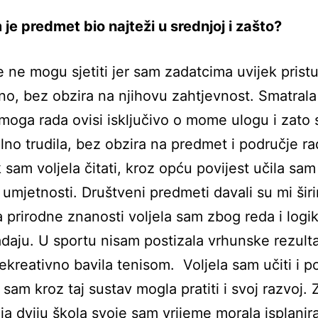
 je predmet bio najteži u srednjoj i zašto?
e ne mogu sjetiti jer sam zadatcima uvijek prist
o, bez obzira na njihovu zahtjevnost. Smatral
 moga rada ovisi isključivo o mome ulogu i zato
no trudila, bez obzira na predmet i područje ra
 sam voljela čitati, kroz opću povijest učila sam
i umjetnosti. Društveni predmeti davali su mi šir
a prirodne znanosti voljela sam zbog reda i logik
adaju. U sportu nisam postizala vrhunske rezultat
ekreativno bavila tenisom. Voljela sam učiti i p
r sam kroz taj sustav mogla pratiti i svoj razvoj.
a dviju škola svoje sam vrijeme morala isplanira