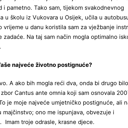
d i pametno. Tako sam, tijekom svakodnevnog
a u školu iz Vukovara u Osijek, učila u autobusu
o vrijeme u danu koristila sam za vježbanje ins
nje zadaće. Na taj sam način mogla optimalno iskor
.
Vaše najveće životno postignuće?
vo. A ako bih mogla reći dva, onda bi drugo bil
 zbor Cantus ante omnia koji sam osnovala 200
To je moje najveće umjetničko postignuće, ali 
u majčinstvo; ono me ispunjava, obvezuje i
. Imam troje odrasle, krasne djece.