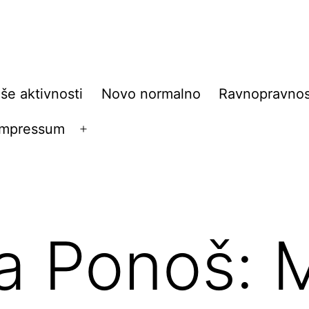
še aktivnosti
Novo normalno
Ravnopravnos
Impressum
Open
menu
 Ponoš: M