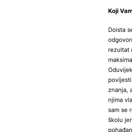
Koji Vam
Doista s
odgovorn
rezultat
maksimal
Oduvijek
povijest
znanja, 
njima vl
sam se r
školu je
pohađanj