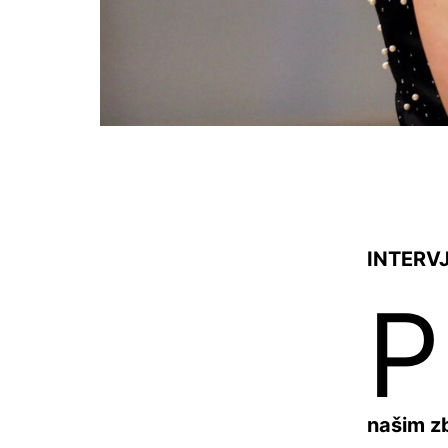
INTERVJ
P
našim zb