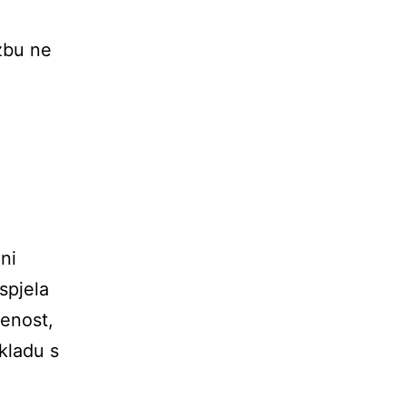
azbu ne
u
ni
spjela
ćenost,
skladu s