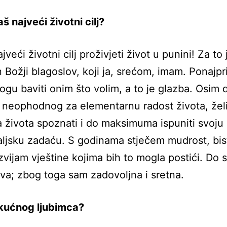
aš najveći životni cilj?
jveći životni cilj proživjeti život u punini! Za to 
 Božji blagoslov, koji ja, srećom, imam. Ponajpr
ogu baviti onim što volim, a to je glazba. Osim
, neophodnog za elementarnu radost života, žel
za života spoznati i do maksimuma ispuniti svoju
jsku zadaću. S godinama stječem mudrost, bis
razvijam vještine kojima bih to mogla postići. Do 
eva; zbog toga sam zadovoljna i sretna.
 kućnog ljubimca?