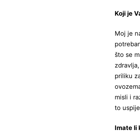
Koji je V
Moj je na
potreban
što se m
zdravlja
priliku 
ovozemal
misli i 
to uspij
Imate li