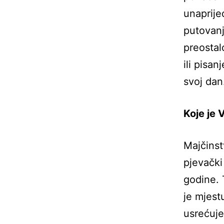
unaprije
putovanj
preostal
ili pisa
svoj dan
Koje je 
Majčinst
pjevački
godine. 
je mjest
usrećuje