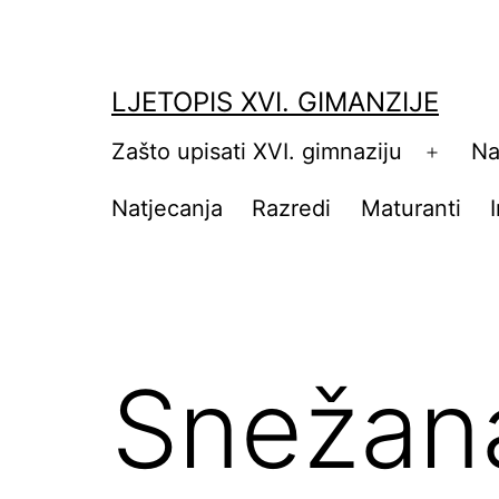
Skip
to
content
LJETOPIS XVI. GIMANZIJE
Zašto upisati XVI. gimnaziju
Na
Open
menu
Natjecanja
Razredi
Maturanti
Snežana