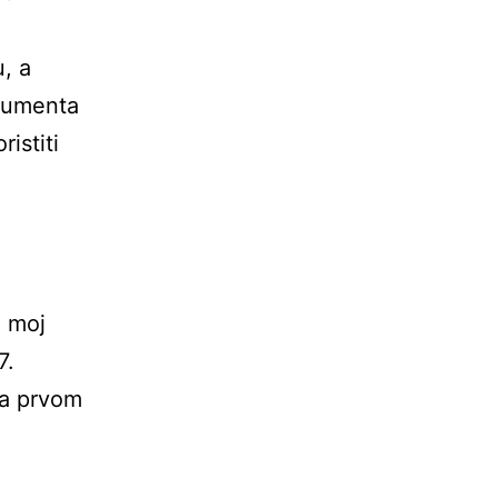
, a
trumenta
istiti
o moj
7.
na prvom