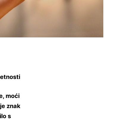
etnosti
e, moći
je znak
lo s