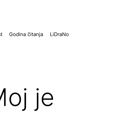
t
Godina čitanja
LiDraNo
oj je