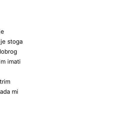
je
ije stoga
 dobrog
im imati
trim
sada mi