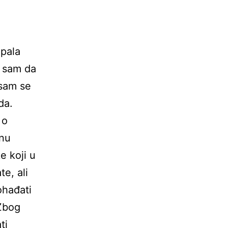
upala
a sam da
 sam se
da.
 o
inu
e koji u
e, ali
ohađati
 Zbog
ti